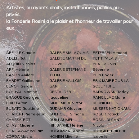
Artistes, ou ayants droits, institutionnels, publics ou
privés,
la Fonderie Rosini a le plaisir et l'honneur de travailler pour
eux :
ABEILLE Claude
GALERIE MALAQUAIS
PETERSEN Armand
ADLER Ruth
GALERIE MARTIN DU
PETIT PALAIS
ALQUIN Nicolas
LOUVRE
PLAT-MONIN
ARFI Hélène
GALERIE STEPHANE
Séverine
BANON Anilore
KLEIN
PLIN Roger
BARDET Guillaume
GALERIE VALLOIS
PRIX MAIF POUR LA
BENOIT Serge
GARI
SCULPTURE
BOILEAU Martine
GESTALDER
RADKOWSKI Teddy
BRAQUE Georges
Jacqueline
RANCILLAC Marie
BRIEU Alain
GINGEMBRE Victor
REUNION DES
BUSATO Gualtiero
GUDMAR Olovson
MUSEES NATIONAUX
CHABERT Pierre-Jean
GUEROULT Simone
ROGER Patrick
CHASSE-POT
GUILLAUMEL
ROSINI DI SANTI
CHAST Michèle
HIRIBARNE Hélène
Nicola
CHATTAWAY William
HOGOMMAT André
ROUGIER-BRIERRE
CORDA Mauro
HONEÏN Mireille
Isabelle