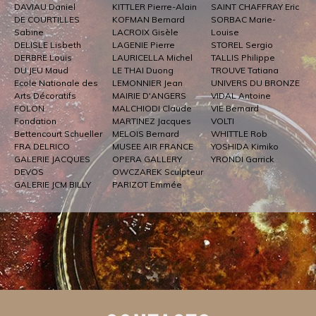
DAVIAU Daniel
KITTLER Pierre-Alain
SAINT CHAFFRAY Eric
DE COURTILLES
KOFMAN Bernard
SORBAC Marie-
Sabine
LACROIX Gisèle
Louise
DELISLE Lisbeth
LAGENIE Pierre
STOREL Sergio
DERBRE Louis
LAURICELLA Michel
TALLIS Philippe
DU JEU Maud
LE THAI Duong
TROUVE Tatiana
Ecole Nationale des
LEMONNIER Jean
UNIVERS DU BRONZE
Arts Décoratifs
MAIRIE D'ANGERS
VIDAL Antoine
FOLON
MALCHIODI Claude
VIE Bernard
Fondation
MARTINEZ Jacques
VOLTI
Bettencourt Schueller
MELOIS Bernard
WHITTLE Rob
FRA DELRICO
MUSEE AIR FRANCE
YOSHIDA Kimiko
GALERIE JACQUES
OPERA GALLERY
YRONDI Garrick
DEVOS
OWCZAREK Sculpteur
GALERIE JCM BILLY
PARIZOT Emmée